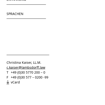
Fachspezifische Fremdsprachenausbildung (Anglo-
Amerikanisches Recht)
Hogan Lovells (2020)
SPRACHEN
NYU School of Law (LL.M.)
Ashurst (2021)
New York Bar Exam
Eversheds Sutherland (2022)
Deutsch
ICC International Court of Arbitration (2023-2024)
Englisch
LAMBSDORFF (seit 2024)
Christina Kaiser, LL.M.
c.kaiser@lambsdorff.law
T
+49 (0)30 5770 200 – 0
F
+49 (0)30 577 – 0200 -99
vCard