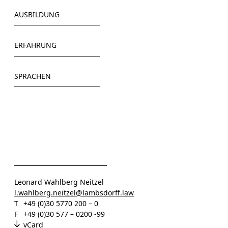
AUSBILDUNG
Freie Universität, Berlin
ERFAHRUNG
Universidad Diego Portales, Santiago de Chile
HÄRTING Rechtsanwälte (2014-2019)
SPRACHEN
POELLATH (2019-2022)
Rundfunk Berlin-Brandenburg (2021)
Deutsch
XI DE SIGN GmbH (2022)
Englisch
Lambsdorff (seit 2023)
Spanisch
Leonard Wahlberg Neitzel
l.wahlberg.neitzel@lambsdorff.law
T
+49 (0)30 5770 200 – 0
F
+49 (0)30 577 – 0200 -99
vCard